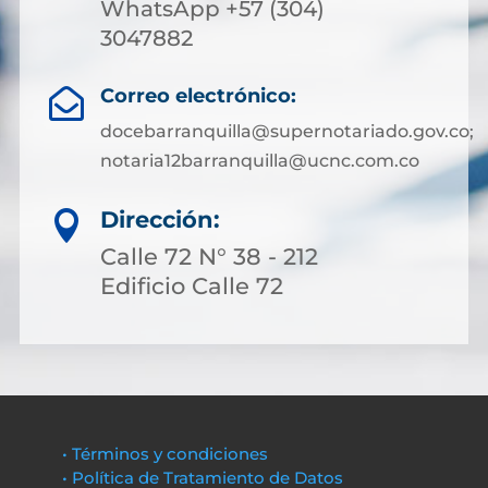
WhatsApp +57 (304)
3047882
Correo electrónico:

docebarranquilla@supernotariado.gov.co;
notaria12barranquilla@ucnc.com.co
Dirección:

Calle 72 N° 38 - 212
Edificio Calle 72
• Términos y condiciones
• Política de Tratamiento de Datos