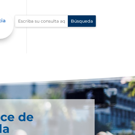
cia
oce de
la