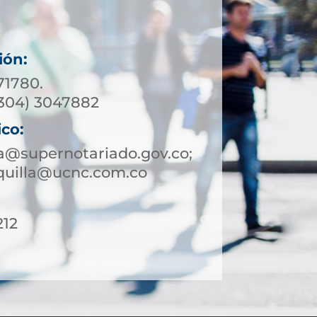
ión:
71780.
304) 3047882
ico:
a@supernotariado.gov.co;
quilla@ucnc.com.co
212