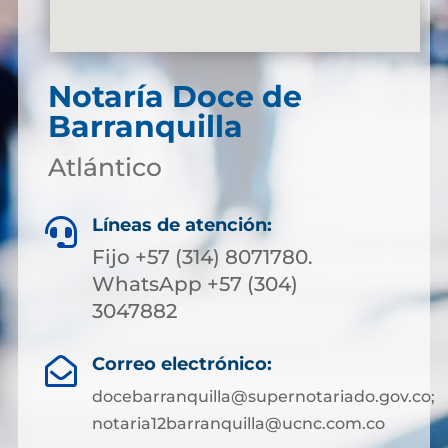
Notaría Doce de
Barranquilla
Atlántico
Líneas de atención:

Fijo +57 (314) 8071780.
WhatsApp +57 (304)
3047882
Correo electrónico:

docebarranquilla@supernotariado.gov.co;
notaria12barranquilla@ucnc.com.co